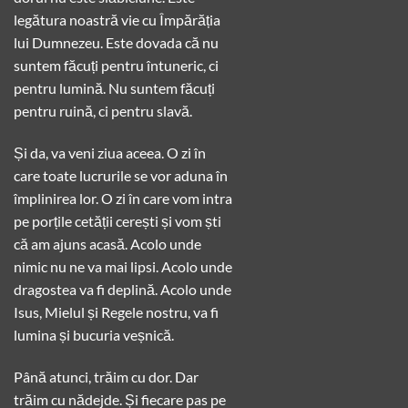
legătura noastră vie cu Împărăția
lui Dumnezeu. Este dovada că nu
suntem făcuți pentru întuneric, ci
pentru lumină. Nu suntem făcuți
pentru ruină, ci pentru slavă.
Și da, va veni ziua aceea. O zi în
care toate lucrurile se vor aduna în
împlinirea lor. O zi în care vom intra
pe porțile cetății cerești și vom ști
că am ajuns acasă. Acolo unde
nimic nu ne va mai lipsi. Acolo unde
dragostea va fi deplină. Acolo unde
Isus, Mielul și Regele nostru, va fi
lumina și bucuria veșnică.
Până atunci, trăim cu dor. Dar
trăim cu nădejde. Și fiecare pas pe