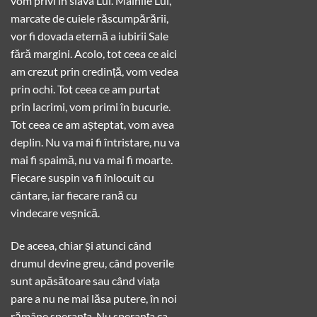
vom privi în slava Lui. Mâinile Lui,
marcate de cuiele răscumpărării,
vor fi dovada eternă a iubirii Sale
fără margini. Acolo, tot ceea ce aici
am crezut prin credință, vom vedea
prin ochi. Tot ceea ce am purtat
prin lacrimi, vom primi în bucurie.
Tot ceea ce am așteptat, vom avea
deplin. Nu va mai fi întristare, nu va
mai fi spaimă, nu va mai fi moarte.
Fiecare suspin va fi înlocuit cu
cântare, iar fiecare rană cu
vindecare veșnică.
De aceea, chiar și atunci când
drumul devine greu, când poverile
sunt apăsătoare sau când viața
pare a nu ne mai lăsa putere, în noi
rămâne speranța. Nu speranța ca