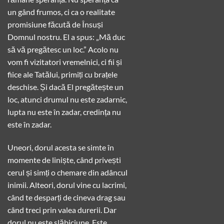
un gând frumos, ci ca o realitate
promisiune făcută de Însuși
Domnul nostru. El a spus: „Mă duc
să vă pregătesc un loc.” Acolo nu
vom fi vizitatori vremelnici, ci fii și
fiice ale Tatălui, primiți cu brațele
deschise. Și dacă El pregătește un
loc, atunci drumul nu este zadarnic,
lupta nu este în zadar, credința nu
este în zadar.
Uneori, dorul acesta se simte în
momente de liniște, când privești
cerul și simți o chemare din adâncul
inimii. Alteori, dorul vine cu lacrimi,
când te desparți de cineva drag sau
când treci prin valea durerii. Dar
dorul nu este slăbiciune. Este