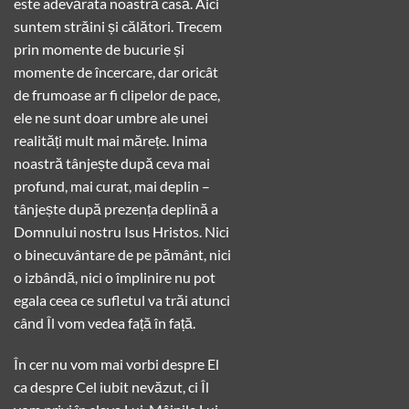
este adevărata noastră casă. Aici
suntem străini și călători. Trecem
prin momente de bucurie și
momente de încercare, dar oricât
de frumoase ar fi clipelor de pace,
ele ne sunt doar umbre ale unei
realități mult mai mărețe. Inima
noastră tânjește după ceva mai
profund, mai curat, mai deplin –
tânjește după prezența deplină a
Domnului nostru Isus Hristos. Nici
o binecuvântare de pe pământ, nici
o izbândă, nici o împlinire nu pot
egala ceea ce sufletul va trăi atunci
când Îl vom vedea față în față.
În cer nu vom mai vorbi despre El
ca despre Cel iubit nevăzut, ci Îl