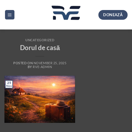
Skip
to
DONEAZĂ
content
UNCATEGORIZED
Dorul de casă
POSTED ON
NOVEMBER 25, 2025
BY
RVE-ADMIN
25
Nov