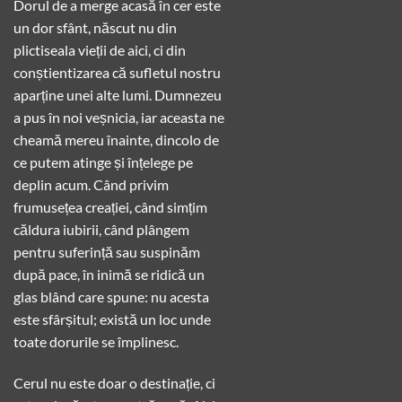
Dorul de a merge acasă în cer este
un dor sfânt, născut nu din
plictiseala vieții de aici, ci din
conștientizarea că sufletul nostru
aparține unei alte lumi. Dumnezeu
a pus în noi veșnicia, iar aceasta ne
cheamă mereu înainte, dincolo de
ce putem atinge și înțelege pe
deplin acum. Când privim
frumusețea creației, când simțim
căldura iubirii, când plângem
pentru suferință sau suspinăm
după pace, în inimă se ridică un
glas blând care spune: nu acesta
este sfârșitul; există un loc unde
toate dorurile se împlinesc.
Cerul nu este doar o destinație, ci